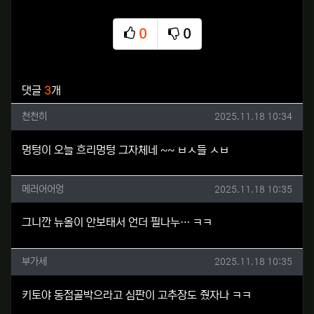
0
0
추천
비추천
관련자료
댓글
3
개
천천히님의 댓글
작성일
천천히
2025.11.18 10:34
멍텅이 오늘 흐리멍텅 그자체네 ~~ ㅂㅅ들 ㅅㅂ
메러어어엉님의 댓글
작성일
메러어어엉
2025.11.18 10:35
그니깐 뉴올이 안보태서 언더 필나누… ㅋㅋ
부가세님의 댓글
작성일
부가세
2025.11.18 10:35
키토야 동점골박으라고 심판이 고추장도 줬자나 ㅋㅋ