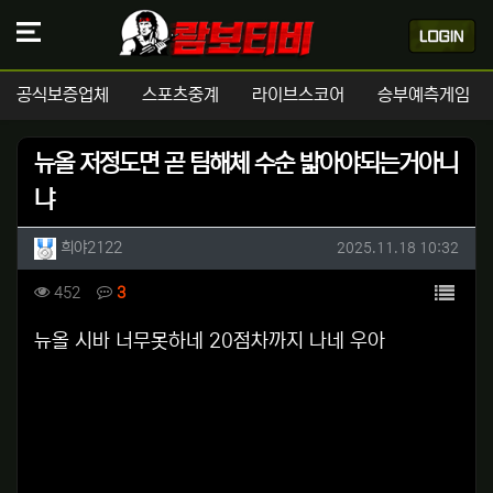
공식보증업체
스포츠중계
라이브스코어
승부예측게임
뉴올 저정도면 곧 팀해체 수순 밟아야되는거아니
냐
작성자 정보
작성
작성일
희야2122
2025.11.18 10:32
컨텐츠 정보
목록
조회
댓글
452
3
본문
뉴올 시바 너무못하네 20점차까지 나네 우아