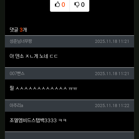
0
0
추천
비추천
관련자료
댓글
3
개
성준님너무짱님의 댓글
작성일
성준님너무짱
2025.11.18 11:21
아 덴소 ㅈㄴ게 노네 ㄷㄷ
007빤스님의 댓글
작성일
007빤스
2025.11.18 11:21
필 ㅅㅅㅅㅅㅅㅅㅅㅅㅅㅅㅅㅅ ㅠㅠ
아주리a님의 댓글
작성일
아주리a
2025.11.18 11:22
조엘엠비드스탭백3333 ㅋㅋ