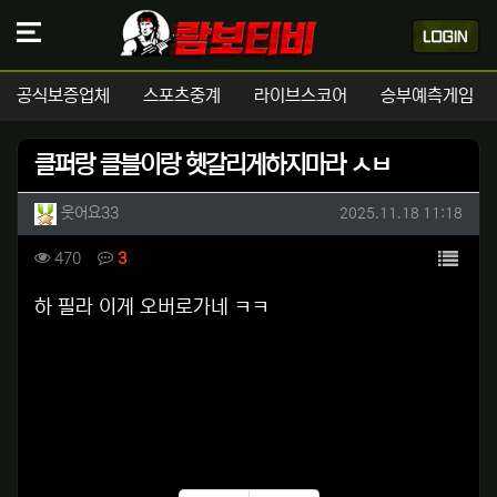
공식보증업체
스포츠중계
라이브스코어
승부예측게임
클퍼랑 클블이랑 헷갈리게하지마라 ㅅㅂ
작성자 정보
작성
작성일
웃어요33
2025.11.18 11:18
컨텐츠 정보
목록
조회
댓글
470
3
본문
하 필라 이게 오버로가네 ㅋㅋ