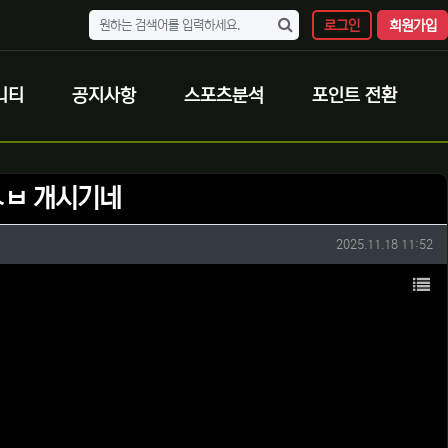
로그인
회원가입
니티
공지사항
스포츠분석
포인트 전환
ㅅㅂ 개시기네
작성일
2025.11.18 11:52
목