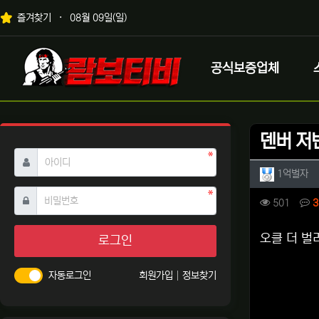
상단 네비
즐겨찾기
08월 09일(일)
메인 메뉴
로고
공식보증업체
덴버 저
필수
아이디
작성자 
작
1억벌자
필수
비밀번호
컨텐츠 
조회
501
3
본문
오클 더 벌
로그인
자동로그인
회원가입
정보찾기