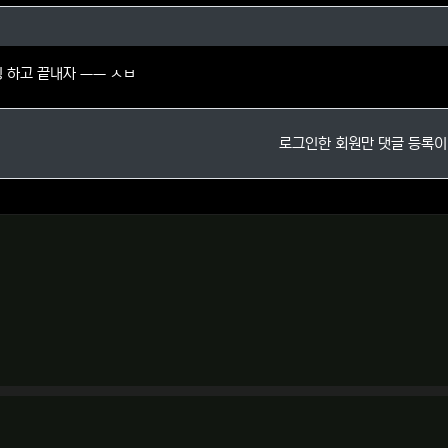
귀두님의 댓글
팅 하고 끝내자 ㅡㅡ ㅅㅂ
로그인한 회원만 댓글 등록이