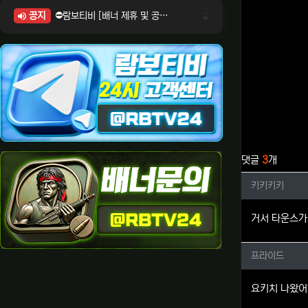
공지
⛔람보티비 [배너 제휴 및 공식 입점 문의 안내]
⛔람보티비 [포인트: 상품전환 및 제휴전환 안내]
⛔람보티비 [정회원 등급UP! 안내사항]
⛔람보티비 [채팅방 이용시 주의사항]
⛔람보티비 [공식보증업체 안내]
관련자료
댓글
3
개
키키키키
키키키키
거서 타운스가
프라이드
프라이드
요키치 나왔어?