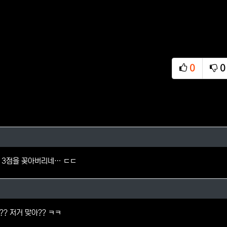
0
0
추천
비
님의 댓글
 3점을 꽂아버리네… ㄷㄷ
님의 댓글
? 저거 맞아?? ㅋㅋ