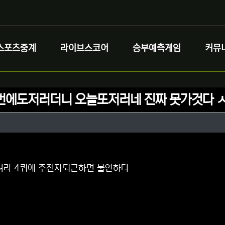
스포츠중계
라이브스코어
승부예측게임
커뮤
번에도저러더니 오늘또저러네 진짜 못가것다 
정보
성
정보
댓글
려라 4쿼에 주전자퇴근하면 불안하다