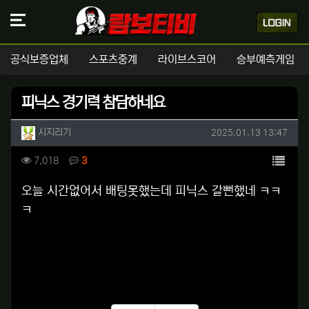
공식보증업체
스포츠중계
라이브스코어
승부예측게임
피닉스 경기력 참담하네요
작성자 정보
작성
작성일
시지리기
2025.01.13 13:47
컨텐츠 정보
목록
조회
댓글
7,018
3
본문
오늘 시간없어서 배팅못했는데 피닉스 갈뻔했네 ㅋㅋ
ㅋ