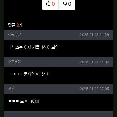
0
0
추천
비추천
관련자료
댓글
3
개
적중냠냠님의 댓글
작성일
적중냠냠
2025.01.13 14:29
피닉스는 이제 거를타선이 보임
호구배팅님의 댓글
작성일
호구배팅
2025.01.13 15:02
ㅋㅋㅋㅋ 문제의 피닉스네
고건님의 댓글
작성일
고건
2025.01.13 17:05
ㅋㅋㅋ 또 피닉이야