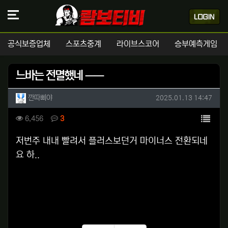
공식보증업체
스포츠중계
라이브스코어
승부예측게임
느바는 전멸했네 ㅡㅡ
작성자 정보
작성
작성일
깐따삐야
2025.01.13 14:47
컨텐츠 정보
목록
조회
댓글
6,456
3
본문
저번주 내내 빨려서 플러스보던거 마이너스 전환되네
요 하..