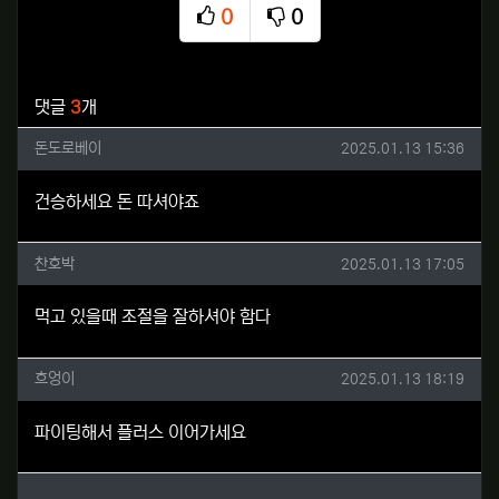
0
0
추천
비추천
관련자료
댓글
3
개
돈도로베이님의 댓글
작성일
돈도로베이
2025.01.13 15:36
건승하세요 돈 따셔야죠
찬호박님의 댓글
작성일
찬호박
2025.01.13 17:05
먹고 있을때 조절을 잘하셔야 함다
흐엉이님의 댓글
작성일
흐엉이
2025.01.13 18:19
파이팅해서 플러스 이어가세요