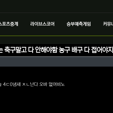
스포츠중계
라이브스코어
승부예측게임
커뮤
는 축구말고 다 안해야함 농구 배구 다 접어야
정보
성
정보
댓글
늘 4ㄷ0냄새 ㅈㄴ난다 오바 없어비노