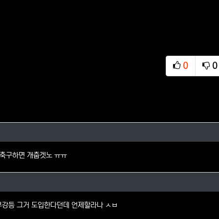
0
0
추천
비
땡기도님의 댓글
축구하면 개춥겟노 ㅠㅠ
님의 댓글
부강등 그거 도입한다던데 언제할라나 ㅅㅂ