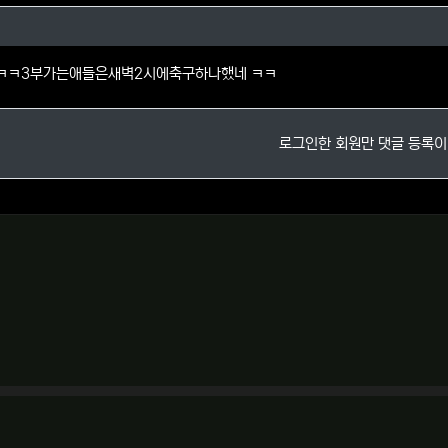
는길님의 댓글
ㅋㅋ3부가는애들은새벽2시에축구하나했네 ㅋㅋ
로그인한 회원만 댓글 등록이