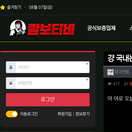
상단 네비
즐겨찾기
08월 07일(금)
메인 메뉴
로고
공식보증업체
걍 국내
필수
아이디
작성자 
작
당구전쟁
필수
비밀번호
컨텐츠 
조회
477
3
본문
아 야로 오
로그인
자동로그인
회원가입
정보찾기