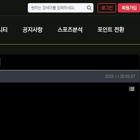
로그인
회원가입
니티
공지사항
스포츠분석
포인트 전환
지
작성일
2025.11.20 02:07
목