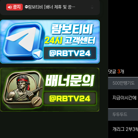
공지
⛔람보티비 [배너 제휴 및 공식 입점 문의 안내]
⛔람보티비 [포인트: 상품전환 및 제휴전환 안내]
⛔람보티비 [정회원 등급UP! 안내사항]
⛔람보티비 [채팅방 이용시 주의사항]
⛔람보티비 [공식보증업체 안내]
관련자료
댓글
3
개
500만
500만땡기도
지금이시간에 
두두두드
두두두드
개리그 2부3