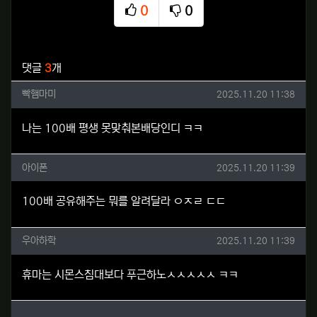
0
0
추천
비추천
관련자료
댓글
3
개
빡햄마미님의 댓글
작성일
빡햄마미
2025.11.20 11:38
나는 100배 평생 못맞춰본배당인디 ㅋㅋ
아이폰님의 댓글
작성일
아이폰
2025.11.20 11:39
100배 공유해주는 뭐를 알려달라 ㅇㅈㄹ ㄷㄷ
우아하학님의 댓글
작성일
우아하학
2025.11.20 11:39
휴마는 시몬스침대보다 푸근하노ㅅㅅㅅㅅㅅ ㅋㅋ