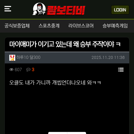
공식보증업체
스포츠중계
라이브스코어
승부예측게임
마이애미가 이기고 있는데 왜 승부 주작이야 ㅋ
작성자 정보
작성
작성일
하루10 달300
2025.11.20 11:36
컨텐츠 정보
목록
조회
댓글
607
3
본문
오클도 내가 가니까 개씹언더나오네 와ㅋㅋ