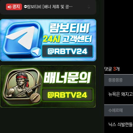
공지
⛔람보티비 [배너 제휴 및 공식 입점 문의 안내]
⛔람보티비 [포인트: 상품전환 및 제휴전환 안내]
⛔람보티비 [정회원 등급UP! 안내사항]
⛔람보티비 [채팅방 이용시 주의사항]
⛔람보티비 [공식보증업체 안내]
관련자료
댓글
3
개
쫑쫑쫑쫑
쫑쫑쫑쫑
뉴욕은 왜지
수에르떼
수에르떼
닉스 싀발련들