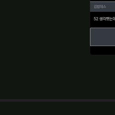
김밥데스
김밥데스
52 생각했는