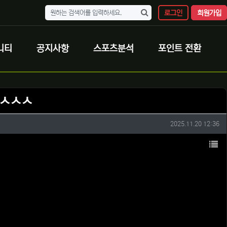
로그인
회원가입
니티
공지사항
스포츠분석
포인트 전환
ㅅㅅㅅㅅ
작성일
2025.11.20 12:36
목