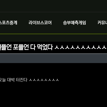
스포츠중계
라이브스코어
승부예측게임
커뮤
댈플언 포플언 다 먹었다 ㅅㅅㅅㅅㅅㅅㅅㅅㅅ
정보
작성
정보
댓글
오늘 대박 터진다 ㅅㅅㅅㅅㅅㅅㅅㅅ