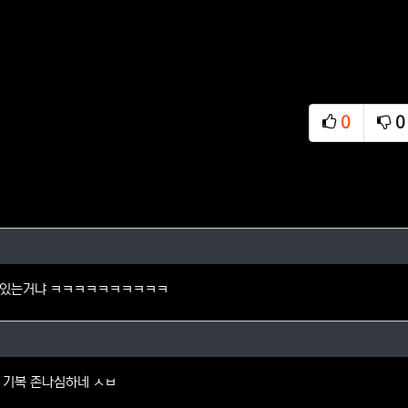
0
0
추천
비
님의 댓글
고있는거냐 ㅋㅋㅋㅋㅋㅋㅋㅋㅋㅋ
님의 댓글
 기복 존나심하네 ㅅㅂ