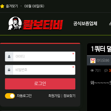
상단 네비
즐겨찾기
08월 08일(토)
메인 메뉴
로고
공식보증업체
1쿼터 
필수
아이디
작성자 
라디오86
필수
비밀번호
컨텐츠 
조회
701
3
본문
와~~~~~
로그인
자동로그인
회원가입
정보찾기