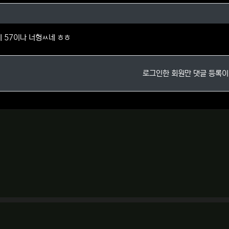
님의 댓글
데 57이나 너헝ㅆ네 ㅎㅎ
로그인한 회원만 댓글 등록이