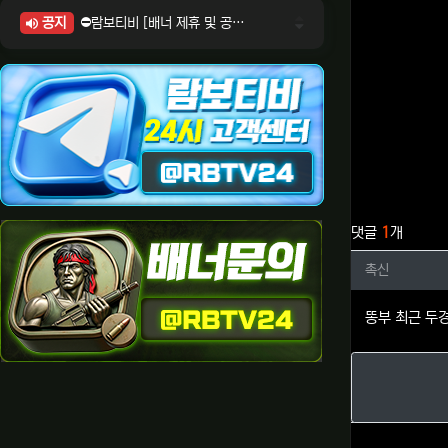
공지
⛔람보티비 [배너 제휴 및 공식 입점 문의 안내]
⛔람보티비 [포인트: 상품전환 및 제휴전환 안내]
⛔람보티비 [정회원 등급UP! 안내사항]
⛔람보티비 [채팅방 이용시 주의사항]
⛔람보티비 [공식보증업체 안내]
관련자료
댓글
1
개
촉신님의
촉신
똥부 최근 두경