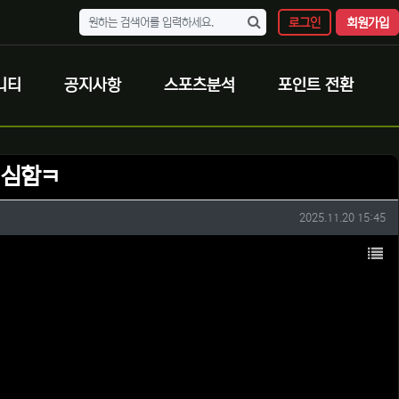
로그인
회원가입
니티
공지사항
스포츠분석
포인트 전환
 심함ㅋ
작성일
2025.11.20 15:45
목