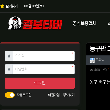
상단 네비
즐겨찾기
08월 08일(토)
메인 메뉴
로고
공식보증업체
농구만 
필수
아이디
작성자 
작성
쭈쫘니
필수
비밀번호
컨텐츠 
조회
460
1
본문
농구 배구는
로그인
자동로그인
회원가입
정보찾기