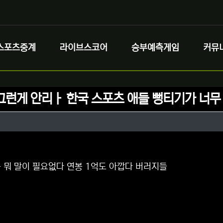
스포츠중계
라이브스코어
승부예측게임
커뮤
그런게 안리ㅏ 한국 스포츠 애들 뻥티기가 너무
정보
정보
댓글
 뭐 말이 필요없다 연봉 1억도 아깝다 버러지들