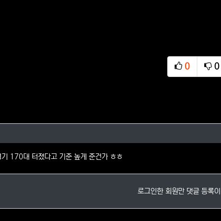
0
0
추천
비
 댓글
기 170대 터졌다고 기준 높게 준건가 ㅎㅎ
로그인한 회원만 댓글 등록이