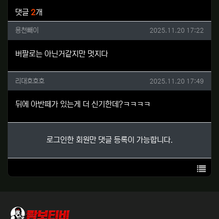
관련자료
댓글
2
개
용천빼이님의 댓글
작성일
용천빼이
2025.11.20 17:22
버팔로는 아닌거같지만 멋지다
리대호호호님의 댓글
작성일
리대호호호
2025.11.20 17:49
뒤에 아반떼가 있는게 더 신기한데?ㅋㅋㅋㅋ
로그인한 회원만 댓글 등록이 가능합니다.
목록