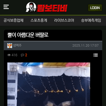
공식보증업체
스포츠중계
라이브스코어
승부예측게임
뿔이 아름다운 버팔로
작성자 정보
작성
작성일
생맥주
2025.11.20 17:07
컨텐츠 정보
목록
조회
댓글
416
2
본문