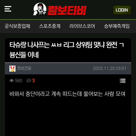
공식보증업체
스포츠중계
라이브스코어
승부예측게임
타슈랑 나사프는 ㅆㅂ 리그 상위팀 맞냐 완전 ㄱ
븅신들 이네
작성자 정보
작성
작성일
코비건승
2025.11.20 23:01
컨텐츠 정보
목록
조회
댓글
560
3
본문
비와서 중단이라고 계속 떠드는데 물어보는 사람 모여