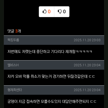
0
0
추천
비추천
관련자료
댓글
3
개
퍽킹두름님의 댓글
작성일
퍽킹두름
2025.11.20 23:03
저번에도 저랫는데 중단하고 기다리다 재개함ㅋㅋㅋㅋㅋ
엘비스H님의 댓글
작성일
엘비스H
2025.11.20 23:04
자카 오바 막폴 취소가 맞는거 경기하면 뒤질것같은데 ㄷㄷ
형제회센타님의 댓글
작성일
형제회센타
2025.11.20 23:04
궁뎅이 지금 접속하면 모를수도있지 대답안해주면되지 ㄷㄷ