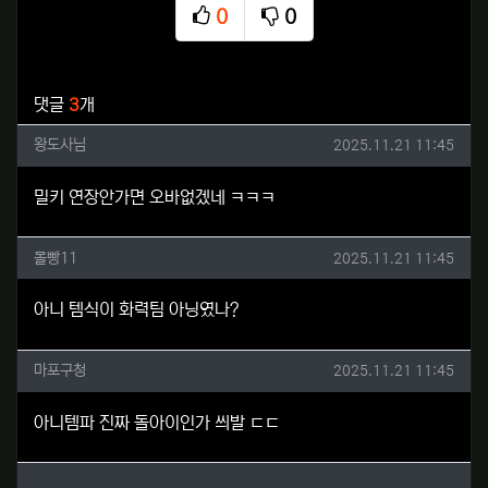
0
0
추천
비추천
관련자료
댓글
3
개
왕도사님님의 댓글
작성일
왕도사님
2025.11.21 11:45
밀키 연장안가면 오바없겠네 ㅋㅋㅋ
몰빵11님의 댓글
작성일
몰빵11
2025.11.21 11:45
아니 템식이 화력팀 아닝였나?
마포구청님의 댓글
작성일
마포구청
2025.11.21 11:45
아니템파 진짜 돌아이인가 씌발 ㄷㄷ