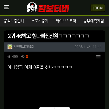
공식보증업체
스포츠중계
라이브스코어
승부예측게임
2쿼 46박고 힘다빠진산왕ㅋㅋㅋㅋㅋㅋㅋ
작성자 정보
작성
작성일
함만따보자젭알
2025.11.21 11:44
컨텐츠 정보
목록
조회
댓글
499
3
본문
아니템파 어케 0골을 하냐ㅋㅋㅋㅋㅋ