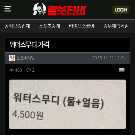
공식보증업체
스포츠중계
라이브스코어
승부예측게임
워터스무디 가격
작성자 정보
작성
작성일
돈쫌따자잉
2025.11.21 12:24
컨텐츠 정보
목록
조회
댓글
489
2
본문