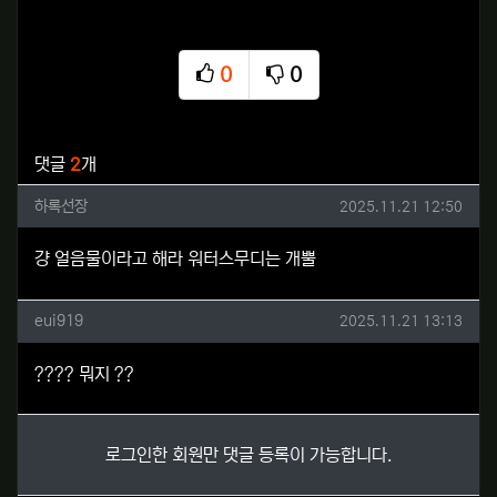
0
0
추천
비추천
관련자료
댓글
2
개
하록선장님의 댓글
작성일
하록선장
2025.11.21 12:50
걍 얼음물이라고 해라 워터스무디는 개뿔
eui919님의 댓글
작성일
eui919
2025.11.21 13:13
???? 뭐지 ??
로그인한 회원만 댓글 등록이 가능합니다.