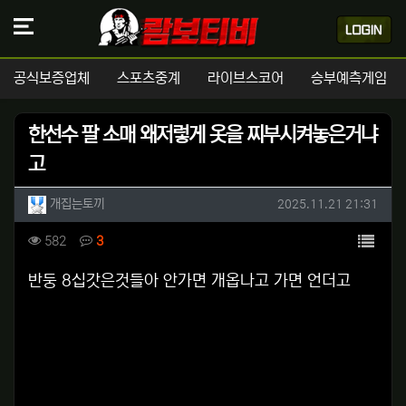
공식보증업체
스포츠중계
라이브스코어
승부예측게임
한선수 팔 소매 왜저렇게 옷을 찌부시켜놓은거냐
고
작성자 정보
작성
작성일
개집는토끼
2025.11.21 21:31
컨텐츠 정보
목록
조회
댓글
582
3
본문
반둥 8십갓은것들아 안가면 개옵나고 가면 언더고