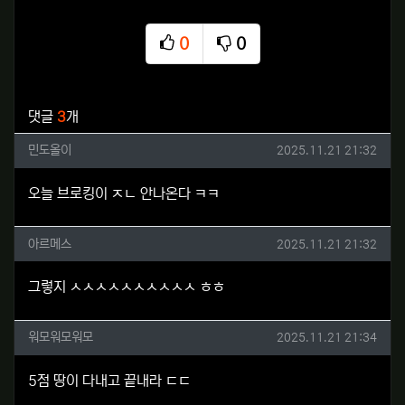
0
0
추천
비추천
관련자료
댓글
3
개
민도올이님의 댓글
작성일
민도올이
2025.11.21 21:32
오늘 브로킹이 ㅈㄴ 안나온다 ㅋㅋ
아르메스님의 댓글
작성일
아르메스
2025.11.21 21:32
그렇지 ㅅㅅㅅㅅㅅㅅㅅㅅㅅㅅ ㅎㅎ
워모워모워모님의 댓글
작성일
워모워모워모
2025.11.21 21:34
5점 땅이 다내고 끝내라 ㄷㄷ