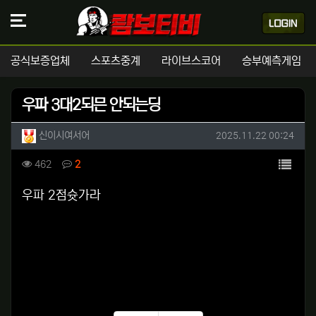
공식보증업체
스포츠중계
라이브스코어
승부예측게임
우파 3대2되믄 안되는딩
작성자 정보
작성
작성일
신이시여서어
2025.11.22 00:24
컨텐츠 정보
목록
조회
댓글
462
2
본문
우파 2점슛가라