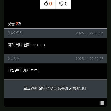
0
0
추천
비추천
관련자료
댓글
2
개
앗싸가오리님의 댓글
작성일
앗싸가오리
2025.11.22 00:26
이거 뭐냐 진짜 ㅋㅋㅋㅋ
유니지우님의 댓글
작성일
유니지우
2025.11.22 00:27
개털린다 이거 ㄷㄷ!
로그인한 회원만 댓글 등록이 가능합니다.
목록