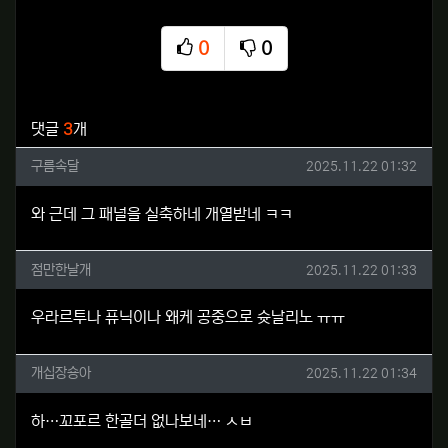
0
0
추천
비추천
관련자료
댓글
3
개
구름속달님의 댓글
작성일
구름속달
2025.11.22 01:32
와 근데 그 패널을 실축하네 개열받네 ㅋㅋ
점만한날개님의 댓글
작성일
점만한날개
2025.11.22 01:33
우라르투나 퓨닉이나 왜케 공중으로 슛날리노 ㅠㅠ
개십장숑아님의 댓글
작성일
개십장숑아
2025.11.22 01:34
하…꼬포르 한골더 없나보네… ㅅㅂ