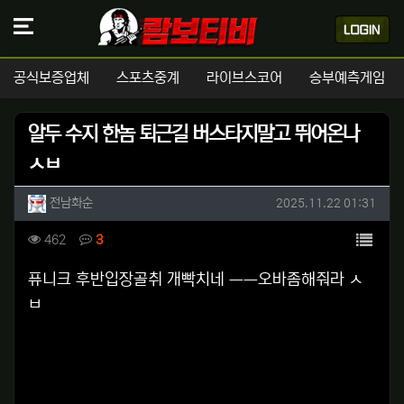
공식보증업체
스포츠중계
라이브스코어
승부예측게임
알두 수지 한놈 퇴근길 버스타지말고 뛰어온나
ㅅㅂ
작성자 정보
작성
작성일
전남화순
2025.11.22 01:31
컨텐츠 정보
목록
조회
댓글
462
3
본문
퓨니크 후반입장골취 개빡치네 ㅡㅡ오바좀해줘라 ㅅ
ㅂ