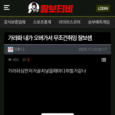
공식보증업체
스포츠중계
라이브스코어
승부예측게임
가라파 내가 오버가서 무조건취임 잘보셈
작성자 정보
작성
작성일
강릉12
2025.11.22 02:17
컨텐츠 정보
목록
조회
댓글
480
2
본문
가라파심판저거골처넣을때마다취할거같너