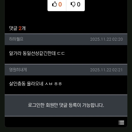
0
0
추천
비추천
관련자료
댓글
2
개
하하뭘요님의 댓글
작성일
하하뭘요
2025.11.22 02:20
알가라 동일선상같긴한데 ㄷㄷ
영원히내게님의 댓글
작성일
영원히내게
2025.11.22 02:21
살인충동 올라오네 ㅅㅂ ㅎㅎ
로그인한 회원만 댓글 등록이 가능합니다.
목록