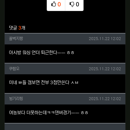
0
0
추천
비추천
관련자료
댓글
3
개
꿀벅지짱님의 댓글
작성일
꿀벅지짱
2025.11.22 12:02
아시방 워싱 언더 퇴근한다ㅡㅡ ㅎㅎ
쿠람오님의 댓글
작성일
쿠람오
2025.11.22 12:02
미네 ㅄ들 겜보면 전부 3점만쏜다 ㅅㅂ
뉭기리링님의 댓글
작성일
뉭기리링
2025.11.22 12:02
여농보다 더못하는데ㅋㅋ덴버경기ㅡㅡ ㅎㅎ