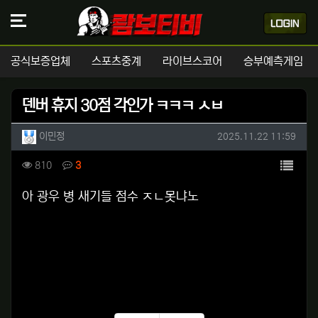
공식보증업체
스포츠중계
라이브스코어
승부예측게임
덴버 휴지 30점 각인가 ㅋㅋㅋ ㅅㅂ
작성자 정보
작성
작성일
이민정
2025.11.22 11:59
컨텐츠 정보
목록
조회
댓글
810
3
본문
아 광우 병 새기들 점수 ㅈㄴ못냐노