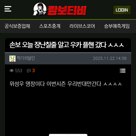
공식보증업체
스포츠중계
라이브스코어
승부예측게임
손보 오늘 장난칠줄 알고 우카 플핸 갔다 ㅅㅅㅅ
작성자 정보
작성
작성일
찍기의달인
2025.11.22 14:39
컨텐츠 정보
목록
조회
댓글
553
3
본문
위성우 명장이다 이번시즌 우리반대만간다 ㅅㅅㅅㅅ