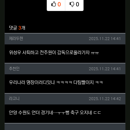
0
0
추천
비추천
관련자료
댓글
3
개
제라두현님의 댓글
작성일
제라두현
2025.11.22 14:41
위성우 사퇴하고 전주원이 감독으로올라가자 ㅠㅠ
추천인님의 댓글
작성일
추천인
2025.11.22 14:41
우리나라 명장이러디잇냐 ㅋㅋㅋㅋ 다팀빨이지 ㅋㅋ
라고니님의 댓글
작성일
라고니
2025.11.22 14:42
안양 수원도 언더 경기네…ㅜㅜ뻥 축구 오지네 ㄷㄷ