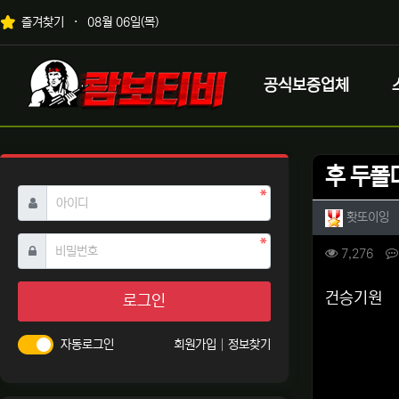
상단 네비
즐겨찾기
08월 06일(목)
메인 메뉴
로고
공식보증업체
후 두폴
필수
아이디
작성자 
작
홧또이잉
필수
비밀번호
컨텐츠 
조회
7,276
본문
건승기원
로그인
자동로그인
회원가입
정보찾기