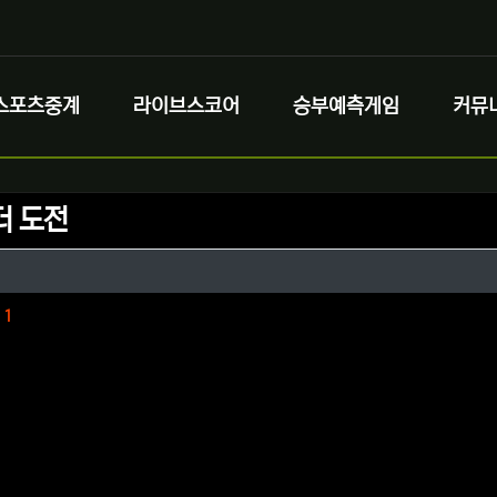
스포츠중계
라이브스코어
승부예측게임
커뮤
더 도전
정보
성
정보
댓글
1