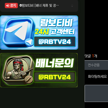
공지
⛔람보티비 [배너 제휴 및 공식 입점 문의 안내]
⛔람보티비 [포인트: 상품전환 및 제휴전환 안내]
⛔람보티비 [정회원 등급UP! 안내사항]
⛔람보티비 [채팅방 이용시 주의사항]
⛔람보티비 [공식보증업체 안내]
관련자료
댓글
1
개
천수관음
천수관음
화이팅하세요