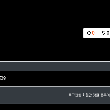
0
0
추천
비
님의 댓글
 건승
로그인한 회원만 댓글 등록이