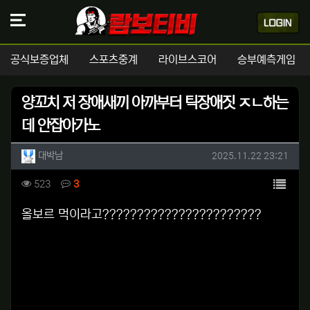
공식보증업체
스포츠중계
라이브스코어
승부예측게임
양꼬치 저 장애새끼 아까부터 틱장애짓 ㅈㄴ하는
데 안잡아가노
작성자 정보
작성
작성일
대박남
2025.11.22 23:21
컨텐츠 정보
목록
조회
댓글
523
3
본문
올보르 먹이라고???????????????????????