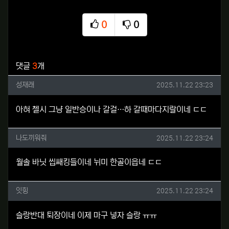
0
0
추천
비추천
관련자료
댓글
3
개
성재래님의 댓글
작성일
성재래
2025.11.22 23:23
아혀 첼시 그냥 일반승이나 갈걸…하 갈때마다지랄이네 ㄷㄷ
나도끼워줘님의 댓글
작성일
나도끼워줘
2025.11.22 23:24
월솔 바닛 씹쌔킹들이네 뉘미 한골이읍네 ㄷㄷ
잇힝님의 댓글
작성일
잇힝
2025.11.22 23:24
슬랑반대 퇴장이네 이제 마구 넣자 슬랑 ㅠㅠ