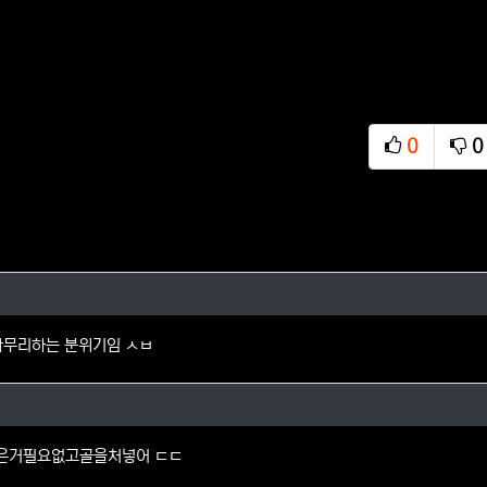
0
0
추천
비
의 댓글
마무리하는 분위기임 ㅅㅂ
님의 댓글
은거필요없고골을처넣어 ㄷㄷ