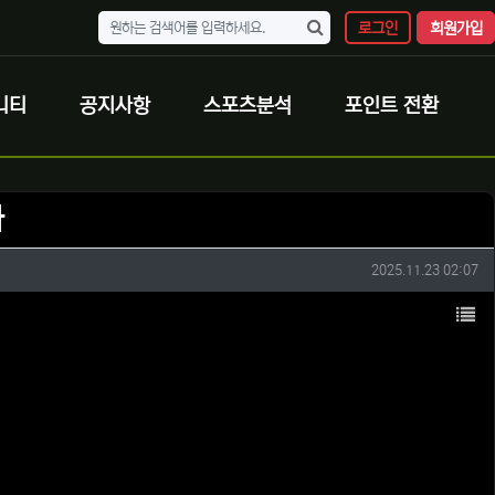
로그인
회원가입
니티
공지사항
스포츠분석
포인트 전환
다
작성일
2025.11.23 02:07
목