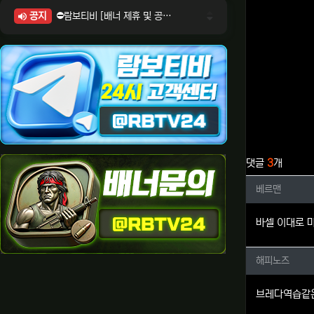
공지
⛔람보티비 [배너 제휴 및 공식 입점 문의 안내]
⛔람보티비 [포인트: 상품전환 및 제휴전환 안내]
⛔람보티비 [정회원 등급UP! 안내사항]
⛔람보티비 [채팅방 이용시 주의사항]
⛔람보티비 [공식보증업체 안내]
관련자료
댓글
3
개
베르맨님
베르맨
바셀 이대로 
해피노즈
해피노즈
브레다역습같