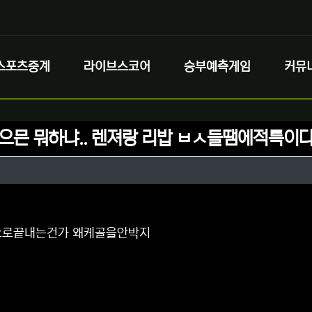
스포츠중계
라이브스코어
승부예측게임
커뮤
먹으믄 뭐하냐.. 렌져랑 리밥 ㅂㅅ들땜에적특이
정보
성
정보
댓글
으로끝내는건가 왜케골을안박지