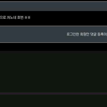
님의 댓글
으로 처노네 호번 ㅎㅎ
로그인한 회원만 댓글 등록이