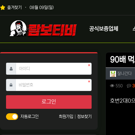
상단 네비
즐겨찾기
08월 09일(일)
메인 메뉴
로고
공식보증업체
90배 
필수
아이디
작성자 
작
잘나간다
필수
비밀번호
컨텐츠 
조회
550
3
본문
호번2대0
로그인
자동로그인
회원가입
정보찾기