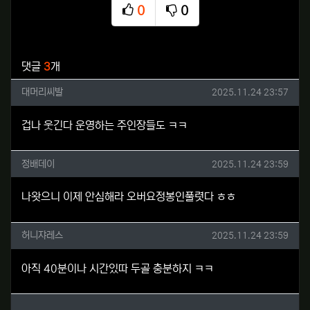
0
0
추천
비추천
관련자료
댓글
3
개
대머리씨발님의 댓글
작성일
대머리씨발
2025.11.24 23:57
겁나 웃긴다 운영하는 주인장들도 ㅋㅋ
정배데이님의 댓글
작성일
정배데이
2025.11.24 23:59
나왓으니 이제 안심해라 오버요정봉인풀렷다 ㅎㅎ
허니쟈레스님의 댓글
작성일
허니쟈레스
2025.11.24 23:59
아직 40분이나 시간있따 두골 충분하지 ㅋㅋ