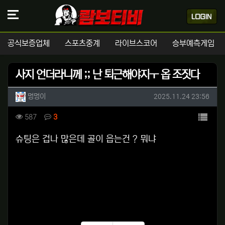
공식보증업체
스포츠중계
라이브스코어
승부예측게임
사지 언더라니께 ;; 난 퇴근해야지ㅜ 옵 조짓다
작성자 정보
작성
작성일
멍멍이
2025.11.24 23:56
컨텐츠 정보
목록
조회
댓글
587
3
본문
슈팅은 겁나 많은데 골이 읍는건 ? 뭐냐