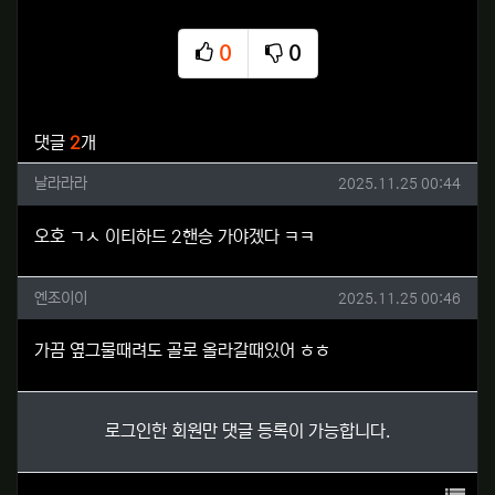
0
0
추천
비추천
관련자료
댓글
2
개
날라라라님의 댓글
작성일
날라라라
2025.11.25 00:44
오호 ㄱㅅ 이티하드 2핸승 가야겠다 ㅋㅋ
엔조이이님의 댓글
작성일
엔조이이
2025.11.25 00:46
가끔 옆그물때려도 골로 올라갈때있어 ㅎㅎ
로그인한 회원만 댓글 등록이 가능합니다.