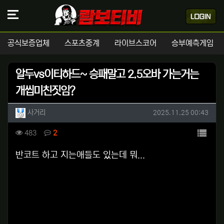
공식보증업체
스포츠중계
라이브스코어
승부예측게임
알두vs이티하드~ 승패말고 2.5오바 가는거는
개씹미친짓임?
작성자 정보
작성
작성일
사거리
2025.11.25 00:43
컨텐츠 정보
목록
조회
댓글
483
2
본문
반코트 하고 지는애들도 있는데 뭐...