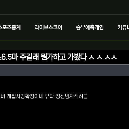
스포츠중계
라이브스코어
승부예측게임
커뮤
스6.5마 주길래 뭔가하고 가봤다 ㅅ ㅅ ㅅㅅ
정보
성
정보
댓글
 오버 개씹사망확정이네 유타 정신병자색히들