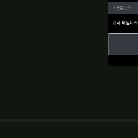
소름돋는
소름돋는촉
유타 패널이라