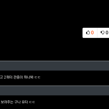
0
0
추천
비
니까님의 댓글
하고 2쿼터 관중이 뛰나봐 ㄷㄷ
님의 댓글
 보여주는 구나 유타 ㄷㄷ