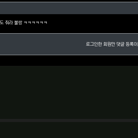
촉님의 댓글
도 줘라 불쌍 ㅋㅋㅋㅋㅋㅋ
로그인한 회원만 댓글 등록이