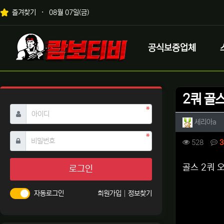
상단 네비
즐겨찾기
08월 07일(금)
메인 메뉴
로고
공식보증업체
2쿼 골
필수
아이디
작성자 
작
세리아a
필수
비밀번호
컨텐츠 
조회
528
3
본문
골스 2쿼
로그인
자동로그인
회원가입
정보찾기