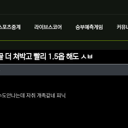
스포츠중계
라이브스코어
승부예측게임
커뮤
 더 쳐박고 빨리 1.5옵 해도 ㅅㅂ
정보
작성
로
정보
댓글
수도안나는데 자취 개족같네 피닉