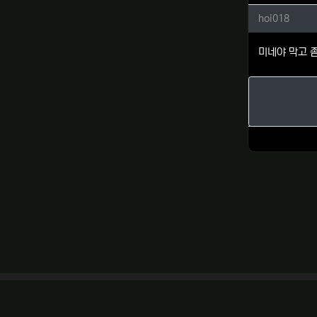
hoi01
hoi018
미네야 막고 