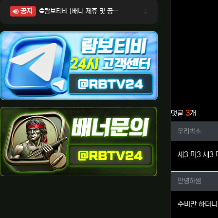
공지
⛔람보티비 [배너 제휴 및 공식 입점 문의 안내]
⛔람보티비 [포인트: 상품전환 및 제휴전환 안내]
⛔람보티비 [정회원 등급UP! 안내사항]
⛔람보티비 [채팅방 이용시 주의사항]
⛔람보티비 [공식보증업체 안내]
관련자료
댓글
3
개
우리박소
우리박소
새3 미3 새3
안녕하셈
안녕하셈
수비만 하더니