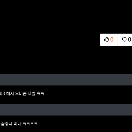
0
0
추천
비
님의 댓글
 미3 해서 오버좀 제발 ㅋㅋ
님의 댓글
 꼴좋다 미네 ㅋㅋㅋㅋ