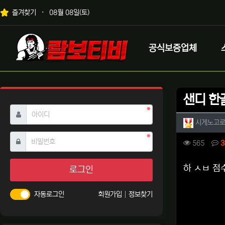
상단 네비
즐겨찾기
08월 08일(토)
메인 메뉴
로고
공식보증업체
샌디 한골
필수
아이디
작성자 
시게노고
필수
비밀번호
컨텐츠 
조회
565
3
본문
하 ㅅㅂ 점
로그인
자동로그인
회원가입
정보찾기