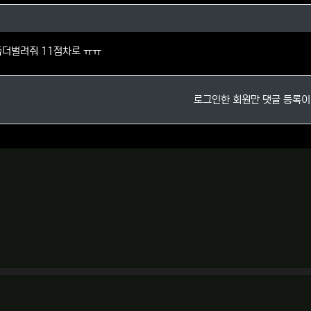
8님의 댓글
좀더벌려줘 11점차로 ㅠㅠ
로그인한 회원만 댓글 등록이