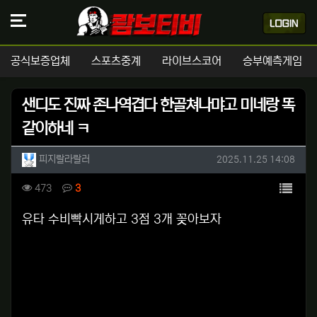
공식보증업체
스포츠중계
라이브스코어
승부예측게임
샌디도 진짜 존나역겹다 한골쳐나먀고 미네랑 똑
같이하네 ㅋ
작성자 정보
작성
작성일
피지랄라랄러
2025.11.25 14:08
컨텐츠 정보
목록
조회
댓글
473
3
본문
유타 수비빡시게하고 3점 3개 꽂아보자