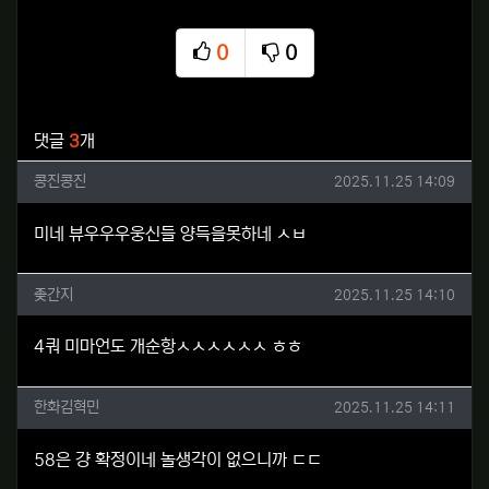
0
0
추천
비추천
관련자료
댓글
3
개
콩진콩진님의 댓글
작성일
콩진콩진
2025.11.25 14:09
미네 뷰우우우웅신들 양득을못하네 ㅅㅂ
좆간지님의 댓글
작성일
좆간지
2025.11.25 14:10
4쿼 미마언도 개순항ㅅㅅㅅㅅㅅㅅ ㅎㅎ
한화김혁민님의 댓글
작성일
한화김혁민
2025.11.25 14:11
58은 걍 확정이네 놀생각이 없으니까 ㄷㄷ