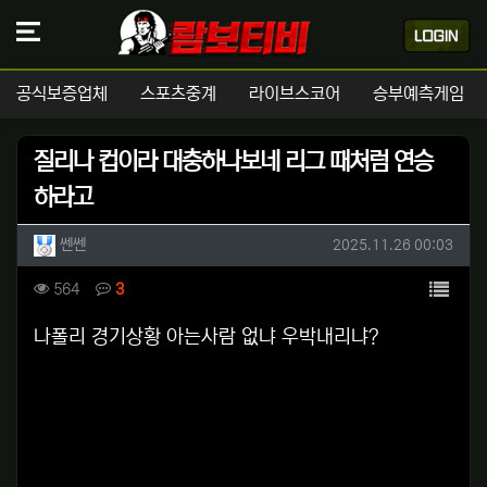
공식보증업체
스포츠중계
라이브스코어
승부예측게임
질리나 컵이라 대충하나보네 리그 때처럼 연승
하라고
작성자 정보
작성
작성일
쎈쎈
2025.11.26 00:03
컨텐츠 정보
목록
조회
댓글
564
3
본문
나폴리 경기상황 아는사람 없냐 우박내리냐?