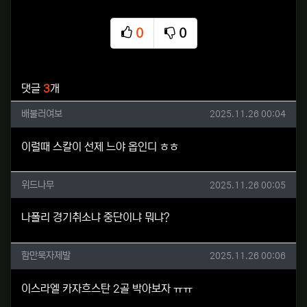
0
0
추천
비추천
관련자료
댓글
3
개
배불러여보님의 댓글
작성일
배불러여보
2025.11.26 00:04
이럴때 스칼이 선제 느야 옵인디 ㅎㅎ
위드나무님의 댓글
작성일
위드나무
2025.11.26 00:05
나폴리 경기취소냐 중단이냐 뭐냐?
함만묵자제발님의 댓글
작성일
함만묵자제발
2025.11.26 00:06
이스라엘 카자흐스탄 2골 박아보자 ㅠㅠ