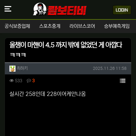
공식보증업체
스포츠중계
라이브스코어
승부예측게임
올챙이 마핸이 4.5 까지 밖에 없었던 게 아깝다
ㅋㅋㅋ
작성자 정보
작성
작성일
최하키
2025.11.26 11:58
컨텐츠 정보
목록
조회
댓글
533
3
본문
실시간 258인데 228이어케안나옴