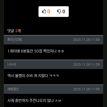
0
0
추천
비추천
관련자료
댓글
3
개
촉의신강림님의 댓글
작성일
촉의신강림
2025.11.26 11:59
1쿼터에 6분동안 50점 찍었자나 ㅎㅎ
니누이님의 댓글
작성일
니누이
2025.11.26 11:59
역시 올챙이 수비 개 지림다 ㅋㅋㅋ
세방광신님의 댓글
작성일
세방광신
2025.11.26 11:59
사쿼 중반까지 주전나오지 않나 ㅅㅂ