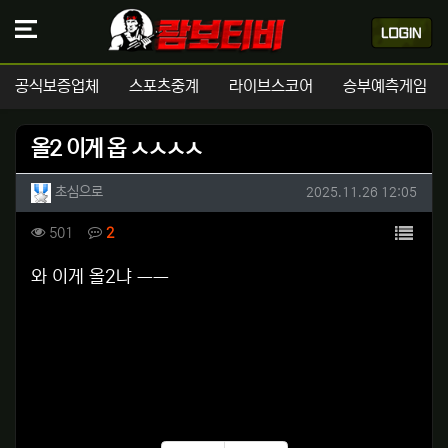
공식보증업체
스포츠중계
라이브스코어
승부예측게임
올2 이게 옵 ㅅㅅㅅㅅ
작성자 정보
작성
작성일
초심으로
2025.11.26 12:05
컨텐츠 정보
목록
조회
댓글
501
2
본문
와 이게 올2냐 ㅡㅡ