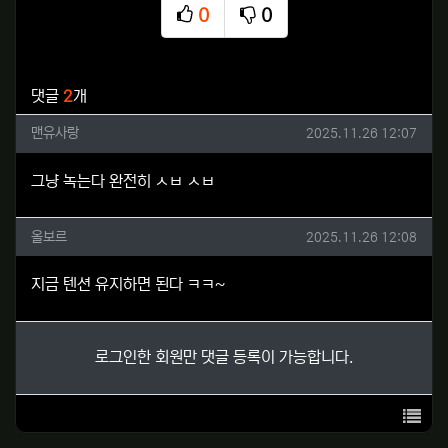
0
0
추천
비추천
관련자료
댓글
2
개
맨유사랑님의 댓글
작성일
맨유사랑
2025.11.26 12:07
그냥 녹는다 완전히 ㅅㅂ ㅅㅂ
올보르님의 댓글
작성일
올보르
2025.11.26 12:08
지금 텐션 유지하면 된다 ㅋㅋ~
로그인한 회원만 댓글 등록이 가능합니다.
목록