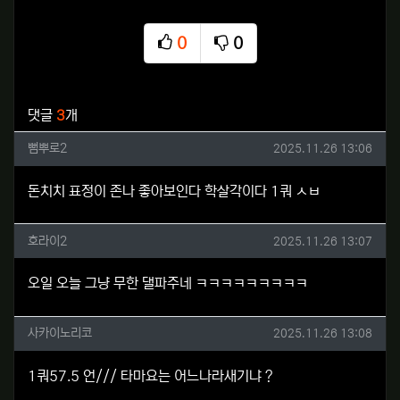
0
0
추천
비추천
관련자료
댓글
3
개
뻠뿌로2님의 댓글
작성일
뻠뿌로2
2025.11.26 13:06
돈치치 표정이 존나 좋아보인다 학살각이다 1쿼 ㅅㅂ
호라이2님의 댓글
작성일
호라이2
2025.11.26 13:07
오일 오늘 그냥 무한 댈파주네 ㅋㅋㅋㅋㅋㅋㅋㅋㅋ
사카이노리코님의 댓글
작성일
사카이노리코
2025.11.26 13:08
1쿼57.5 언/// 타마요는 어느나라새기냐 ?