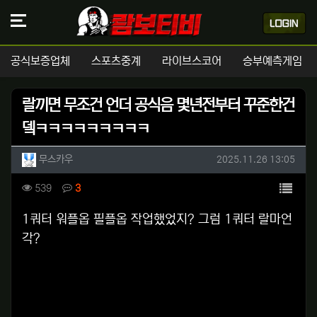
공식보증업체
스포츠중계
라이브스코어
승부예측게임
랄끼면 무조건 언더 공식음 몇년전부터 꾸준한건
뎈ㅋㅋㅋㅋㅋㅋㅋㅋㅋ
작성자 정보
작성
작성일
무스카우
2025.11.26 13:05
컨텐츠 정보
목록
조회
댓글
539
3
본문
1쿼터 워플옵 필플옵 작업했었지? 그럼 1쿼터 랄마언
각?