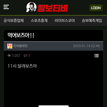
공식보증업체
스포츠중계
라이브스코어
승부예측게임
먹어보즈아 ! !
작성자 정보
작성
작성일
정배풀배팅
2025.01.14 22:49
컨텐츠 정보
목록
조회
댓글
7,057
1
본문
11시 달려보즈아