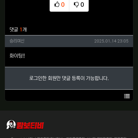
0
0
추천
비추천
관련자료
댓글
1
개
승리여신님의 댓글
작성일
승리여신
2025.01.14 23:05
화이팅!!
로그인한 회원만 댓글 등록이 가능합니다.
목록