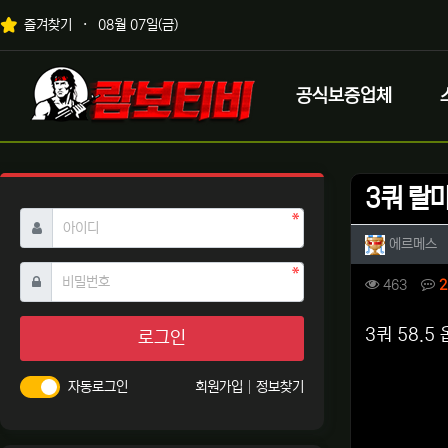
상단 네비
즐겨찾기
08월 07일(금)
메인 메뉴
로고
공식보증업체
3쿼 랄마
필수
아이디
작성자 
작
에르메스
필수
비밀번호
컨텐츠 
조회
463
2
본문
3쿼 58.5
로그인
자동로그인
회원가입
정보찾기