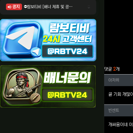
공지
⛔람보티비 [배너 제휴 및 공식 입점 문의 안내]
⛔람보티비 [포인트: 상품전환 및 제휴전환 안내]
⛔람보티비 [정회원 등급UP! 안내사항]
⛔람보티비 [채팅방 이용시 주의사항]
⛔람보티비 [공식보증업체 안내]
관련자료
댓글
2
개
아저쒸님
아저쒸
골 기회 개많
빈센트님
빈센트
개싸움이네 이