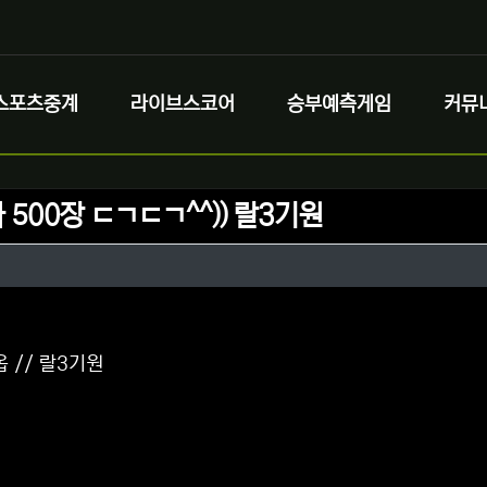
스포츠중계
라이브스코어
승부예측게임
커뮤
 500장 ㄷㄱㄷㄱ^^)) 랄3기원
정보
성
정보
댓글
 옵 // 랄3기원