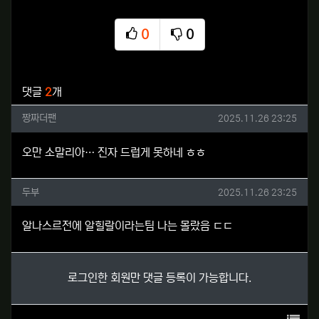
0
0
추천
비추천
관련자료
댓글
2
개
짱짜더팬님의 댓글
작성일
짱짜더팬
2025.11.26 23:25
오만 소말리아… 진자 드럽게 못하네 ㅎㅎ
두부님의 댓글
작성일
두부
2025.11.26 23:25
알나스르전에 알힐랄이라는팀 나는 몰랐음 ㄷㄷ
로그인한 회원만 댓글 등록이 가능합니다.