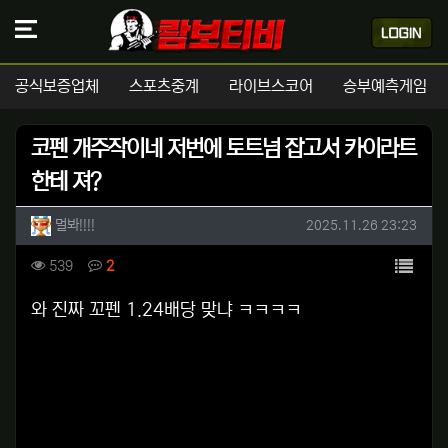
공식보증업체
스포츠중계
라이브스코어
승부예측게임
코펜 개주작이네 저번에 토트넘 잡고서 카이라트
한테 져?
작성자 정보
작성
작성일
멀봐!!!!
2025.11.26 23:23
컨텐츠 정보
목록
조회
댓글
539
2
본문
와 진짜 꼬펜 1.24배당 맞냐 ㅋㅋㅋㅋ