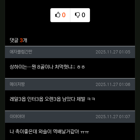
0
0
추천
비추천
관련자료
댓글
3
개
애자클럽간판님의 댓글
작성일
애자클럽간판
2025.11.27 01:05
상하이는…뭔 8골이나 처먹혓냐;; ㅎㅎ
메이저짱님의 댓글
작성일
메이저짱
2025.11.27 01:06
레알3옵 인터3옵 오렌3옵 남았다 제발 ㅋㅋ
이야야야님의 댓글
작성일
이야야야
2025.11.27 01:07
나 촉이좋은데 와슬이 역배날거같아 ㅠㅠ