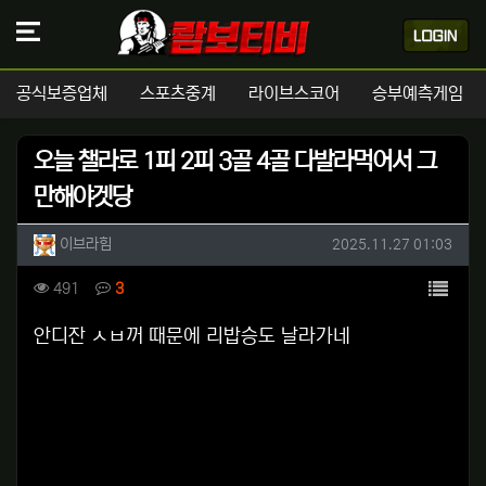
공식보증업체
스포츠중계
라이브스코어
승부예측게임
오늘 챌라로 1피 2피 3골 4골 다발라먹어서 그
만해야겟당
작성자 정보
작성
작성일
이브라힘
2025.11.27 01:03
컨텐츠 정보
목록
조회
댓글
491
3
본문
안디잔 ㅅㅂ꺼 때문에 리밥승도 날라가네