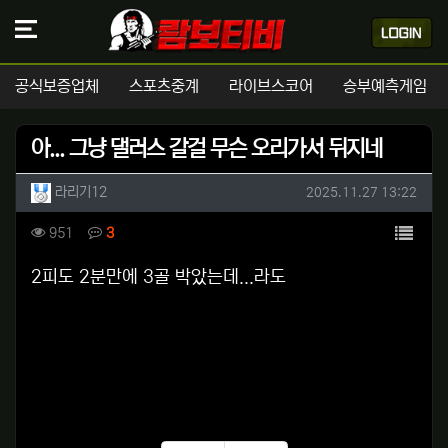
공식보증업체
스포츠중계
라이브스코어
승부예측게임
아... 그냥 댈러스 갈걸 무슨 오리가서 뒤지네
작성자 정보
작성
작성일
라리기12
2025.11.27 13:22
컨텐츠 정보
목록
조회
댓글
951
3
본문
2피도 2분만에 3골 박았는데...라도