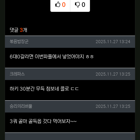
0
0
추천
비추천
관련자료
댓글
3
개
볶음밥장군님의 댓글
작성일
볶음밥장군
2025.11.27 13:24
6대0갈라면 이번파플에서 넣었어야지 ㅎㅎ
크레파스님의 댓글
작성일
크레파스
2025.11.27 13:25
하키 30분간 무득 첨보네 콜로 ㄷㄷ
승리의리버풀님의 댓글
작성일
승리의리버풀
2025.11.27 13:25
3쿼 골마 골득옵 갓다 먹어보자~~