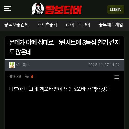
공식보증업체
스포츠중계
라이브스코어
승부예측게임
몬테가 아메 상대로 클린시트에 3득점 할거 같지
도 않은데
작성자 정보
작성
작성일
로바이토
2025.11.27 14:02
컨텐츠 정보
목록
조회
댓글
639
3
본문
티후아 티그레 핵오바삘이라 3.5오바 개역배갓음