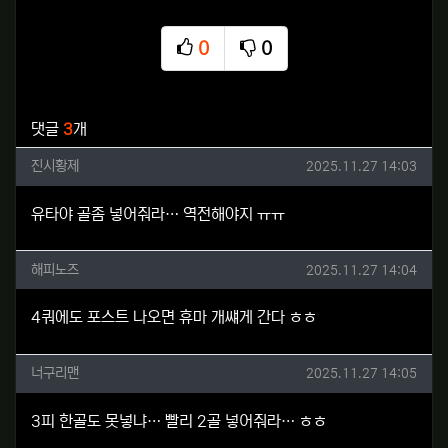
0
0
추천
비추천
관련자료
댓글
3
개
진시황제님의 댓글
작성일
진시황제
2025.11.27 14:03
유타야 골좀 넣어줘라… 역전해야지 ㅠㅠ
해피노즈님의 댓글
작성일
해피노즈
2025.11.27 14:04
4쿼에도 포스트 나오면 휴마 개썌게 간다 ㅎㅎ
너구리맨님의 댓글
작성일
너구리맨
2025.11.27 14:05
3피 한골도 못넣냐… 빨리 2골 넣어줘라… ㅎㅎ