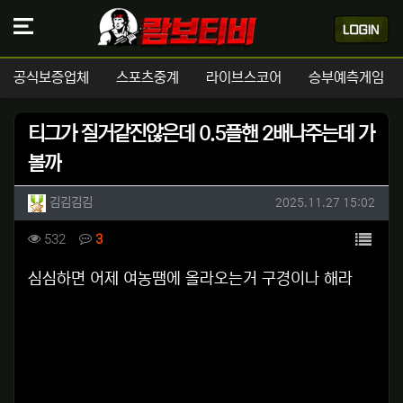
공식보증업체
스포츠중계
라이브스코어
승부예측게임
티그가 질거같진않은데 0.5플핸 2배나주는데 가
볼까
작성자 정보
작성
작성일
김김김김
2025.11.27 15:02
컨텐츠 정보
목록
조회
댓글
532
3
본문
심심하면 어제 여농땜에 올라오는거 구경이나 해라