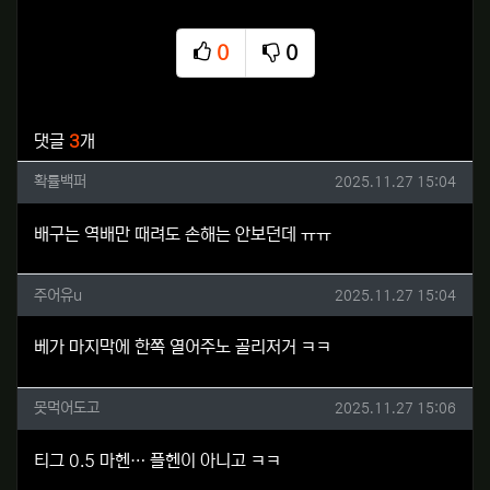
0
0
추천
비추천
관련자료
댓글
3
개
확률백퍼님의 댓글
작성일
확률백퍼
2025.11.27 15:04
배구는 역배만 때려도 손해는 안보던데 ㅠㅠ
주어유u님의 댓글
작성일
주어유u
2025.11.27 15:04
베가 마지막에 한쪽 열어주노 골리저거 ㅋㅋ
못먹어도고님의 댓글
작성일
못먹어도고
2025.11.27 15:06
티그 0.5 마헨… 플헨이 아니고 ㅋㅋ