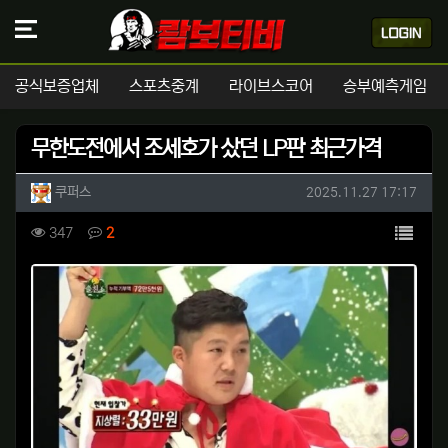
공식보증업체
스포츠중계
라이브스코어
승부예측게임
무한도전에서 조세호가 샀던 LP판 최근가격
작성자 정보
작성
작성일
쿠퍼스
2025.11.27 17:17
컨텐츠 정보
목록
조회
댓글
347
2
본문