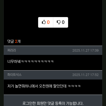
0
0
추천
비추천
관련자료
댓글
2
개
쩌러러님의 댓글
작성일
쩌러러
2025.11.27 17:39
너무하넼ㅋㅋㅋㅋㅋㅋㅋㅋㅋㅋ
화이트삭스님의 댓글
작성일
화이트삭스
2025.11.27 17:52
저거 놀면뭐하니에서 오천원에 팔았던데 ㅋㅋㅋㅋ
로그인한 회원만 댓글 등록이 가능합니다.