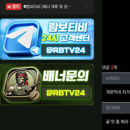
공지
⛔람보티비 [배너 제휴 및 공식 입점 문의 안내]
⛔람보티비 [포인트: 상품전환 및 제휴전환 안내]
⛔람보티비 [정회원 등급UP! 안내사항]
⛔람보티비 [채팅방 이용시 주의사항]
⛔람보티비 [공식보증업체 안내]
관련자료
댓글
2
개
슈퍼보드
슈퍼보드
개못막네 저거
원가화팅
원가화팅
골 맛 좀 봐라