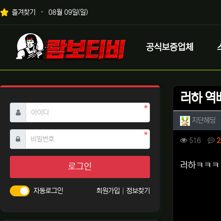
상단 네비
즐겨찾기
08월 09일(일)
메인 메뉴
로고
공식보증업체
러하 역
필수
아이디
작성자 
작
지단헤딩
필수
비밀번호
컨텐츠 
조회
516
2
본문
러하ㅋㅋㅋ
로그인
자동로그인
회원가입
정보찾기