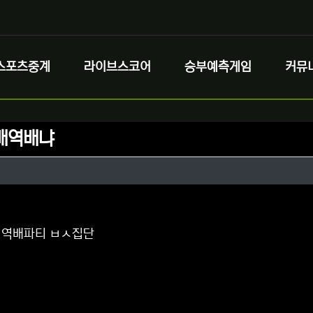
스포츠중계
라이브스코어
승부예측게임
커뮤
배역배냐
정보
성
정보
댓글
 역배파티 ㅂㅅ집단