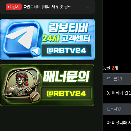
공지
⛔람보티비 [배너 제휴 및 공식 입점 문의 안내]
⛔람보티비 [포인트: 상품전환 및 제휴전환 안내]
⛔람보티비 [정회원 등급UP! 안내사항]
⛔람보티비 [채팅방 이용시 주의사항]
⛔람보티비 [공식보증업체 안내]
관련자료
댓글
2
개
르브론2
르브론23
못 버티네 완
켄조다잉
켄조다잉
아 미쳤나봐 