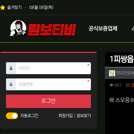
상단 네비
즐겨찾기
08월 06일(목)
메인 메뉴
로고
공식보증업체
1피쌍옵
필수
아이디
작성자 
맨유만승
필수
비밀번호
컨텐츠 
조회
651
2
본문
와 스모응
로그인
자동로그인
회원가입
정보찾기