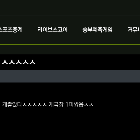
스포츠중계
라이브스코어
승부예측게임
커뮤
 ㅅㅅㅅㅅㅅ
정보
작성
부
정보
댓글
수 개좋았다ㅅㅅㅅㅅㅅ 개극장 1피쌍옵ㅅㅅ