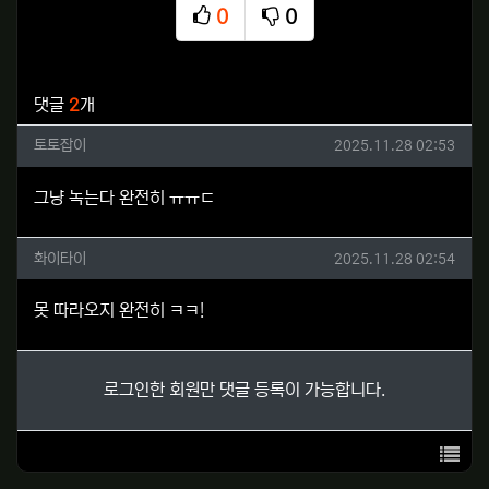
0
0
추천
비추천
관련자료
댓글
2
개
토토잡이님의 댓글
작성일
토토잡이
2025.11.28 02:53
그냥 녹는다 완전히 ㅠㅠㄷ
화이타이님의 댓글
작성일
화이타이
2025.11.28 02:54
못 따라오지 완전히 ㅋㅋ!
로그인한 회원만 댓글 등록이 가능합니다.
목록