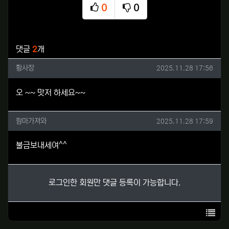
0
0
추천
비추천
관련자료
댓글
2
개
황사장님의 댓글
작성일
황사장
2025.11.28 17:56
오 ~~ 맛저 하세요~~
함마가져와님의 댓글
작성일
함마가져와
2025.11.28 17:59
불금보내세여^^
로그인한 회원만 댓글 등록이 가능합니다.
목록