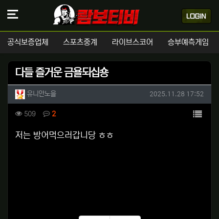
공식보증업체
스포츠중계
라이브스코어
승부예측게임
다들 즐거운 금욜되십숑
작성자 정보
작성
작성일
유니안노을
2025.11.28 17:52
컨텐츠 정보
목록
조회
댓글
509
2
본문
저는 방어먹으러갑니당 ㅎㅎ