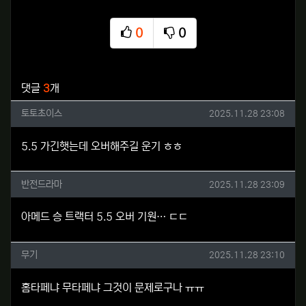
0
0
추천
비추천
관련자료
댓글
3
개
토토초이스님의 댓글
작성일
토토초이스
2025.11.28 23:08
5.5 가긴햇는데 오버해주길 운기 ㅎㅎ
반전드라마님의 댓글
작성일
반전드라마
2025.11.28 23:09
아메드 승 트랙터 5.5 오버 기원… ㄷㄷ
무기님의 댓글
작성일
무기
2025.11.28 23:10
홈타페냐 무타페냐 그것이 문제로구나 ㅠㅠ