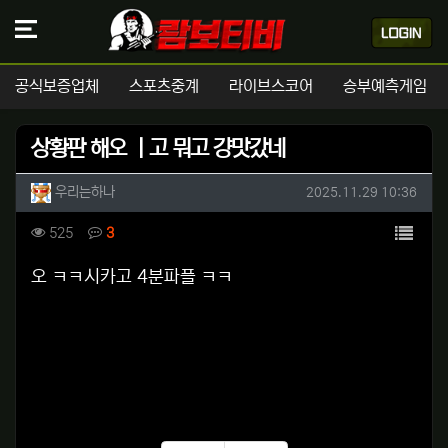
공식보증업체
스포츠중계
라이브스코어
승부예측게임
상황판 해오 ㅣ고 뭐고 걍맛갔네
작성자 정보
작성
작성일
우리는하나
2025.11.29 10:36
컨텐츠 정보
목록
조회
댓글
525
3
본문
오 ㅋㅋ시카고 4분파플 ㅋㅋ