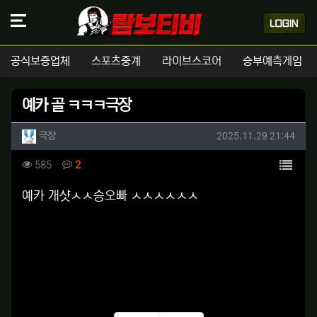
공식보증업체
스포츠중계
라이브스코어
승부예측게임
예카 골 ㅋㅋㅋ극장
작성자 정보
작성
작성일
극장
2025.11.29 21:44
컨텐츠 정보
목록
조회
댓글
585
2
본문
예카 개샷ㅅㅅ승오빠 ㅅㅅㅅㅅㅅㅅ