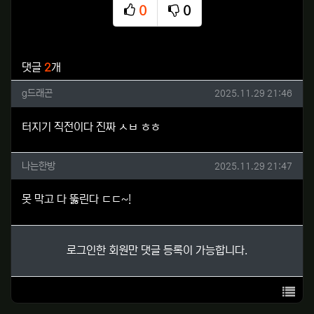
0
0
추천
비추천
관련자료
댓글
2
개
g드래곤님의 댓글
작성일
g드래곤
2025.11.29 21:46
터지기 직전이다 진짜 ㅅㅂ ㅎㅎ
나는한방님의 댓글
작성일
나는한방
2025.11.29 21:47
못 막고 다 뚫린다 ㄷㄷ~!
로그인한 회원만 댓글 등록이 가능합니다.
목록