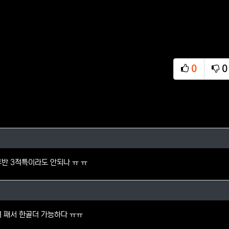
0
0
추천
비
의 댓글
후반 3적특이라도 안되나 ㅠ ㅠ
님님의 댓글
려 패서 한골더 가능하다 ㅠㅠ