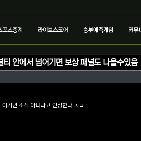
스포츠중계
라이브스코어
승부예측게임
커뮤
널티 안에서 넘어기면 보상 패널도 나올수있음
정보
성
정보
댓글
로 이기면 조작 아니라고 인정한다 ㅅㅂ