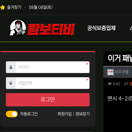
상단 네비
즐겨찾기
08월 08일(토)
메인 메뉴
로고
공식보증업체
이거 패
필수
아이디
작성자 
작
쏘우쿠울
필수
비밀번호
컨텐츠 
조회
646
3
본문
맨시 4-2
로그인
자동로그인
회원가입
정보찾기