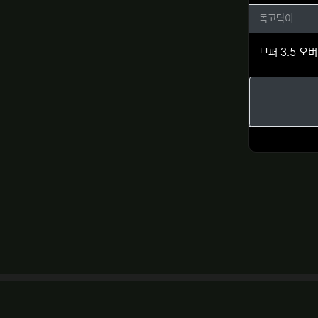
독고탁이
독고탁이
브퍼 3.5 오