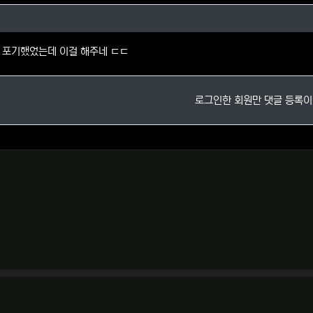
님의 댓글
버 포기했었는데 이걸 해주네 ㄷㄷ
로그인한 회원만 댓글 등록이