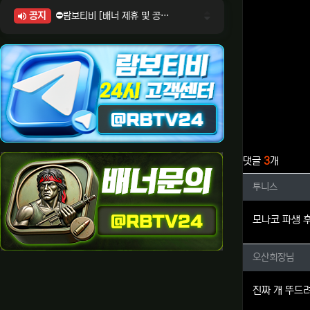
공지
⛔람보티비 [배너 제휴 및 공식 입점 문의 안내]
⛔람보티비 [포인트: 상품전환 및 제휴전환 안내]
⛔람보티비 [정회원 등급UP! 안내사항]
⛔람보티비 [채팅방 이용시 주의사항]
⛔람보티비 [공식보증업체 안내]
관련자료
댓글
3
개
투니스님
투니스
모나코 파생 
오산회장
오산회장님
진짜 개 뚜드