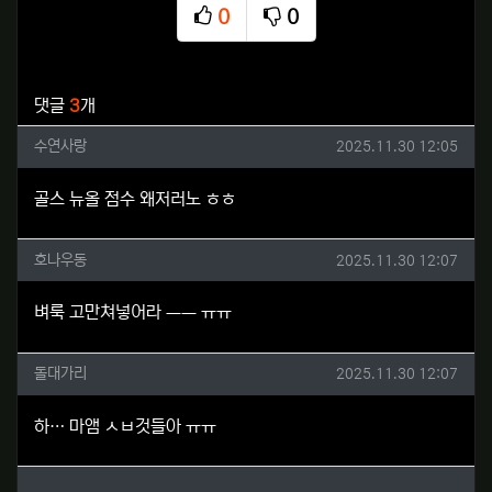
0
0
추천
비추천
관련자료
댓글
3
개
수연사랑님의 댓글
작성일
수연사랑
2025.11.30 12:05
골스 뉴올 점수 왜저러노 ㅎㅎ
호나우동님의 댓글
작성일
호나우동
2025.11.30 12:07
벼룩 고만쳐넣어라 ㅡㅡ ㅠㅠ
돌대가리님의 댓글
작성일
돌대가리
2025.11.30 12:07
하… 마앰 ㅅㅂ것들아 ㅠㅠ