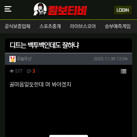
공식보증업체
스포츠중계
라이브스코어
승부예측게임
디트는 백투백인데도 잘하냐
작성자 정보
작성
작성일
오늘도난
2025.11.30 12:04
컨텐츠 정보
목록
조회
댓글
577
3
본문
골마옵일듯한데 머 봐야겠지