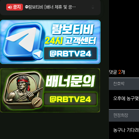
공지
⛔람보티비 [배너 제휴 및 공식 입점 문의 안내]
⛔람보티비 [포인트: 상품전환 및 제휴전환 안내]
⛔람보티비 [정회원 등급UP! 안내사항]
⛔람보티비 [채팅방 이용시 주의사항]
⛔람보티비 [공식보증업체 안내]
관련자료
댓글
2
개
찬호박님
찬호박
오후에 농구몇
현정회장
현정회장
농구나 기다