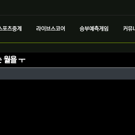
스포츠중계
라이브스코어
승부예측게임
커뮤
 월욜 ㅜ
정보
성
정보
댓글