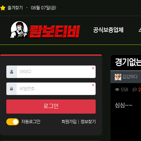
상단 네비
즐겨찾기
08월 07일(금)
메인 메뉴
로고
공식보증업체
경기없는
필수
아이디
작성자 
작
갑갑하다
필수
비밀번호
컨텐츠 
조회
558
2
본문
심심~~
로그인
자동로그인
회원가입
정보찾기