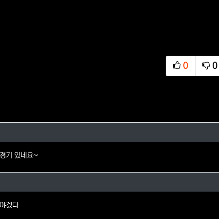
0
0
추천
비
의 댓글
경기 있네요~
님의 댓글
려야겠다