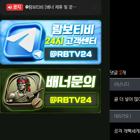
공지
⛔람보티비 [배너 제휴 및 공식 입점 문의 안내]
⛔람보티비 [포인트: 상품전환 및 제휴전환 안내]
⛔람보티비 [정회원 등급UP! 안내사항]
⛔람보티비 [채팅방 이용시 주의사항]
⛔람보티비 [공식보증업체 안내]
관련자료
댓글
2
개
아난니디
아난니디
골 더 넣어 많
대리가도
대리가도1
공격 개빡세게