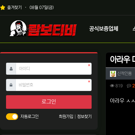
상단 네비
즐겨찾기
08월 07일(금)
메인 메뉴
로고
공식보증업체
아라우 
필수
아이디
작성자 
작
신적인몸
필수
비밀번호
컨텐츠 
조회
819
2
본문
아라우 ㅅ
로그인
자동로그인
회원가입
정보찾기