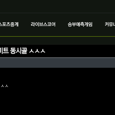
스포츠중계
라이브스코어
승부예측게임
커뮤
미트 동시골 ㅅㅅㅅ
정보
성
정보
댓글
ㅅㅅㅅ